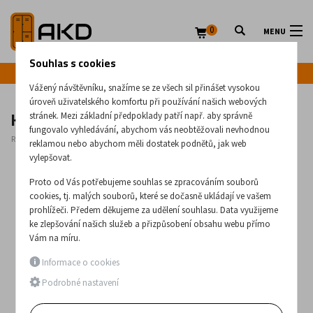
0
MENU
Souhlas s cookies
Infolinka: +420 720 020 083
Vážený návštěvníku, snažíme se ze všech sil přinášet vysokou
úroveň uživatelského komfortu při používání našich webových
Kovový policový regál Rmm 319
stránek. Mezi základní předpoklady patří např. aby správně
fungovalo vyhledávání, abychom vás neobtěžovali nevhodnou
Rozměry:
2210
x
1200
x
700
(mm)
reklamou nebo abychom měli dostatek podnětů, jak web
vylepšovat.
Proto od Vás potřebujeme souhlas se zpracováním souborů
cookies, tj. malých souborů, které se dočasně ukládají ve vašem
prohlížeči. Předem děkujeme za udělení souhlasu. Data využijeme
ke zlepšování našich služeb a přizpůsobení obsahu webu přímo
Vám na míru.
Informace o cookies
Podrobné nastavení