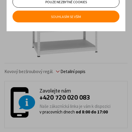
POUZE NEZBYTNÉ COOKIES
SOUHLASÍM SE VŠÍM
Kovový bezšroubový regál.
Detailní popis
Zavolejte nám
+420 720 020 083
Naše zákaznícká linka je vám k dispozici
v pracovních dnech
od 8:00 do 17:00