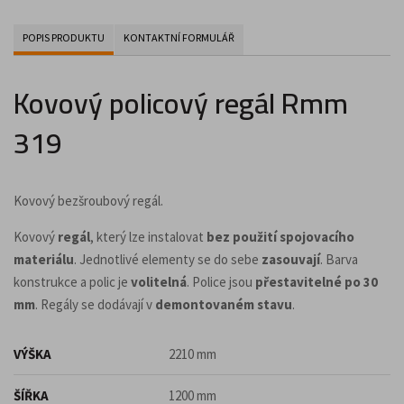
POPIS PRODUKTU
KONTAKTNÍ FORMULÁŘ
Kovový policový regál Rmm
319
Kovový bezšroubový regál.
Kovový
regál
, který lze instalovat
bez použití spojovacího
materiálu
. Jednotlivé elementy se do sebe
zasouvají
. Barva
konstrukce a polic je
volitelná
. Police jsou
přestavitelné po 30
mm
. Regály se dodávají v
demontovaném stavu
.
VÝŠKA
2210 mm
ŠÍŘKA
1200 mm