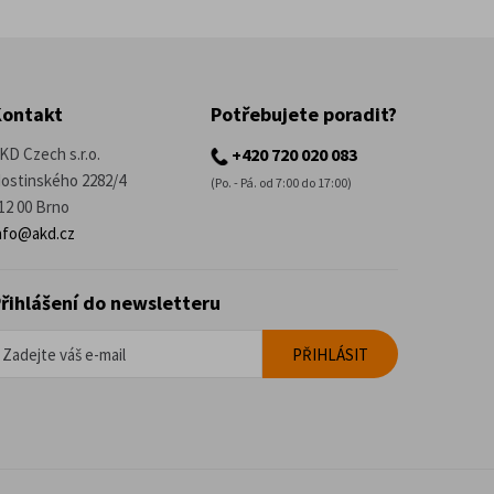
Kontakt
Potřebujete poradit?
KD Czech s.r.o.
+420 720 020 083
ostinského 2282/4
(Po. - Pá. od 7:00 do 17:00)
12 00 Brno
nfo@akd.cz
řihlášení do newsletteru