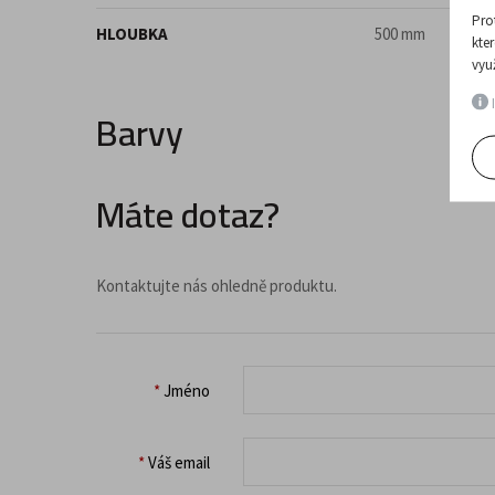
Pro
HLOUBKA
500 mm
kte
vyu
I
Barvy
Máte dotaz?
Kontaktujte nás ohledně produktu.
*
Jméno
*
Váš email