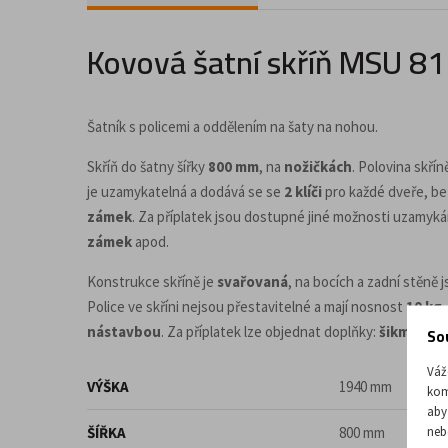
Doplňky a příslušenství pro kancelář
Kovová šatní skříň MSU 81
Šatník s policemi a oddělením na šaty na nohou.
Skříň do šatny šířky
800 mm
, na
nožičkách
. Polovina skří
je uzamykatelná a dodává se se
2 klíči
pro každé dveře, bez
zámek
. Za příplatek jsou dostupné jiné možnosti uzamykán
zámek
apod.
Konstrukce skříně je
svařovaná
, na bocích a zadní stěně 
Police ve skříni nejsou přestavitelné a mají nosnost
10 kg
So
nástavbou
. Za příplatek lze objednat doplňky:
šikmou st
Váž
VÝŠKA
1940 mm
kom
aby
neb
ŠÍŘKA
800 mm