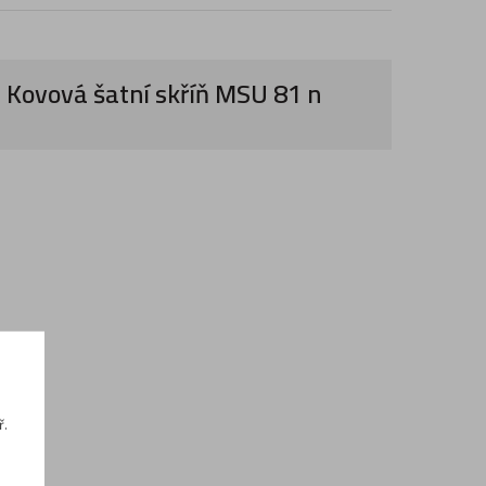
Kovová šatní skříň MSU 81 n
ř.