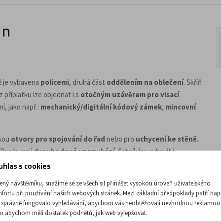
 n
ně je vybavena
policemi
, druhá část
oddělením na oblečení
. Skříň
 příplatku lze objednat i s
otočným uzávěrem pro visací
í, jako např.:
mechanický/digitální kódový zámek
,
mincovní
jsou
otvory pro spojování do řad
nebo pro
uchycení ke stěně
.
. Dveře mají
dvoubodové uzamykání
. Šatník lze vybavit i
uhlas s cookies
řechu
na šatník.
ený návštěvníku, snažíme se ze všech sil přinášet vysokou úroveň uživatelského
fortu při používání našich webových stránek. Mezi základní předpoklady patří nap
 správně fungovalo vyhledávání, abychom vás neobtěžovali nevhodnou reklamou
o abychom měli dostatek podnětů, jak web vylepšovat.