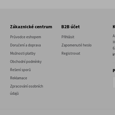
Zákaznické centrum
B2B účet
A
Průvodce eshopem
Přihlásit
H
Doručení a doprava
Zapomenuté heslo
6
Možnosti platby
Registrovat
i
Obchodní podmínky
Řešení sporů
P
Reklamace
Zpracování osobních
údajů