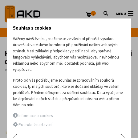
0
MENU
Souhlas s cookies
Infolinka: +420 720 020 083
Vážený návštěvníku, snažíme se ze všech sil přinášet vysokou
úroveň uživatelského komfortu při používání našich webových
Kovová lavička do šatny s dřevěnými
stránek. Mezi základní předpoklady patří např. aby správně
deskami LO 16
fungovalo vyhledávání, abychom vás neobtěžovali nevhodnou
reklamou nebo abychom měli dostatek podnětů, jak web
vylepšovat.
Rozměry:
460
x
1600
x
440
(mm)
Proto od Vás potřebujeme souhlas se zpracováním souborů
cookies, tj. malých souborů, které se dočasně ukládají ve vašem
prohlížeči. Předem děkujeme za udělení souhlasu. Data využijeme
ke zlepšování našich služeb a přizpůsobení obsahu webu přímo
Vám na míru.
Informace o cookies
Podrobné nastavení