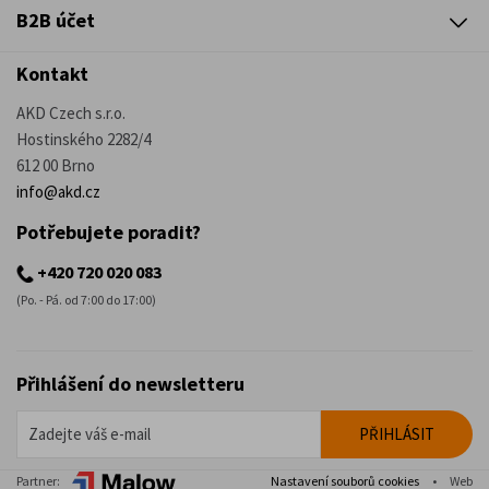
B2B účet
Kontakt
AKD Czech s.r.o.
Hostinského 2282/4
612 00 Brno
info@akd.cz
Potřebujete poradit?
+420 720 020 083
(Po. - Pá. od 7:00 do 17:00)
Přihlášení do newsletteru
Partner:
Nastavení souborů cookies
•
Web