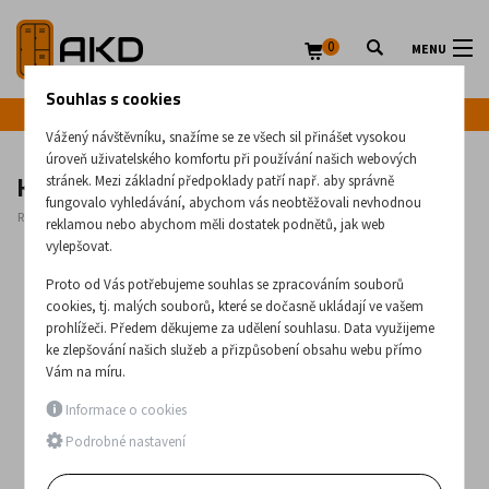
0
MENU
Souhlas s cookies
Infolinka: +420 720 020 083
Vážený návštěvníku, snažíme se ze všech sil přinášet vysokou
úroveň uživatelského komfortu při používání našich webových
Kovová 10-zásuvková skříň Szw 305
stránek. Mezi základní předpoklady patří např. aby správně
fungovalo vyhledávání, abychom vás neobtěžovali nevhodnou
Rozměry:
1051
x
1000
x
585
(mm)
reklamou nebo abychom měli dostatek podnětů, jak web
vylepšovat.
Proto od Vás potřebujeme souhlas se zpracováním souborů
cookies, tj. malých souborů, které se dočasně ukládají ve vašem
prohlížeči. Předem děkujeme za udělení souhlasu. Data využijeme
ke zlepšování našich služeb a přizpůsobení obsahu webu přímo
Vám na míru.
Informace o cookies
Podrobné nastavení