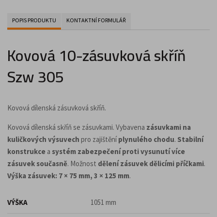
POPIS PRODUKTU
KONTAKTNÍ FORMULÁŘ
Kovová 10-zásuvková skříň
Szw 305
Kovová dílenská zásuvková skříň.
Kovová dílenská skříň se zásuvkami. Vybavena
zásuvkami na
kuličkových výsuvech
pro zajištění
plynulého chodu
.
Stabilní
konstrukce
a
systém zabezpečení proti vysunutí více
zásuvek současně
. Možnost
dělení zásuvek dělicími příčkami
.
Výška zásuvek: 7 × 75 mm, 3 × 125 mm
.
VÝŠKA
1051 mm