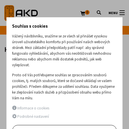
0
MENU
Souhlas s cookies
Infolinka: +420 720 020 083
Vážený návštěvníku, snažíme se ze všech sil přinášet vysokou
úroveň uživatelského komfortu při používání našich webových
KLT dopravníky
stránek. Mezi základní předpoklady patří např. aby správně
fungovalo vyhledávání, abychom vás neobtěžovali nevhodnou
reklamou nebo abychom měli dostatek podnětů, jak web
vylepšovat.
Proto od Vás potřebujeme souhlas se zpracováním souborů
cookies, tj. malých souborů, které se dočasně ukládají ve vašem
prohlížeči. Předem děkujeme za udělení souhlasu. Data využijeme
ke zlepšování našich služeb a přizpůsobení obsahu webu přímo
Vám na míru.
Informace o cookies
Podrobné nastavení