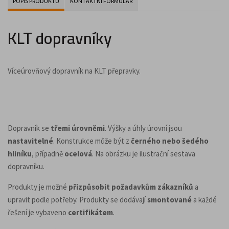
POPIS PRODUKTU
KONTAKTNÍ FORMULÁŘ
KLT dopravníky
Víceúrovňový dopravník na KLT přepravky.
Dopravník se
třemi úrovněmi
. Výšky a úhly úrovní jsou
nastavitelné
. Konstrukce může být z
černého nebo šedého
hliníku
, případně
ocelová
. Na obrázku je ilustrační sestava
dopravníku.
Produkty je možné
přizpůsobit požadavkům zákazníků
a
upravit podle potřeby. Produkty se dodávají
smontované
a každé
řešení je vybaveno
certifikátem
.