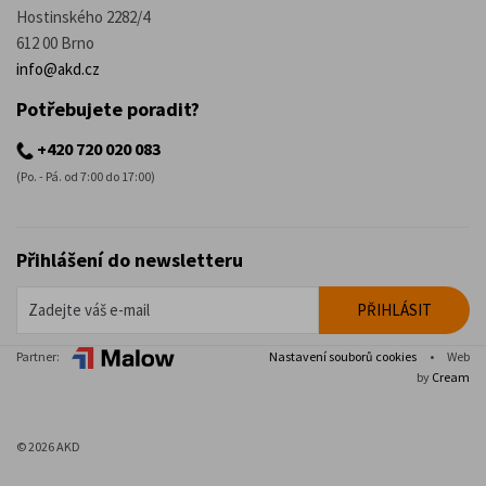
Hostinského 2282/4
612 00 Brno
info@akd.cz
Potřebujete poradit?
+420 720 020 083
(Po. - Pá. od 7:00 do 17:00)
Přihlášení do newsletteru
Partner:
Nastavení souborů cookies
•
Web
by
Cream
© 2026 AKD