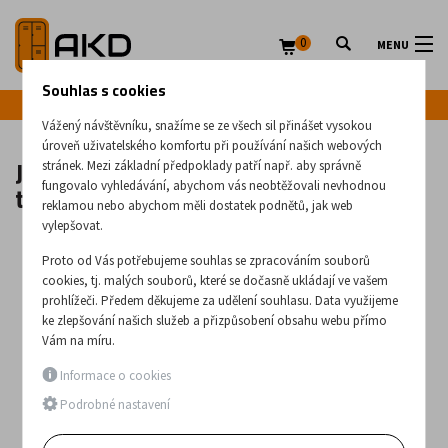
0
MENU
Souhlas s cookies
Infolinka: +420 720 020 083
Vážený návštěvníku, snažíme se ze všech sil přinášet vysokou
úroveň uživatelského komfortu při používání našich webových
Jednostranný opěrný žebřík 99xx –
stránek. Mezi základní předpoklady patří např. aby správně
typy od 1x6 do 1x12
fungovalo vyhledávání, abychom vás neobtěžovali nevhodnou
reklamou nebo abychom měli dostatek podnětů, jak web
vylepšovat.
Proto od Vás potřebujeme souhlas se zpracováním souborů
cookies, tj. malých souborů, které se dočasně ukládají ve vašem
prohlížeči. Předem děkujeme za udělení souhlasu. Data využijeme
ke zlepšování našich služeb a přizpůsobení obsahu webu přímo
Vám na míru.
Informace o cookies
Podrobné nastavení