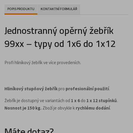
POPIS PRODUKTU
KONTAKTNÍ FORMULÁŘ
Jednostranný opěrný žebřík
99xx – typy od 1x6 do 1x12
Profi hliníkový žebřík ve více provedeních.
Hliníkový stupňový žebřík
pro
profesionální použití
.
Žebřík je dostupný ve variantách od
1 x 6
do
1 x 12 stupínků
.
Nosnost je 150 kg.
Zboží je obvykle k
rychlému dodání
.
Máte dotaz?