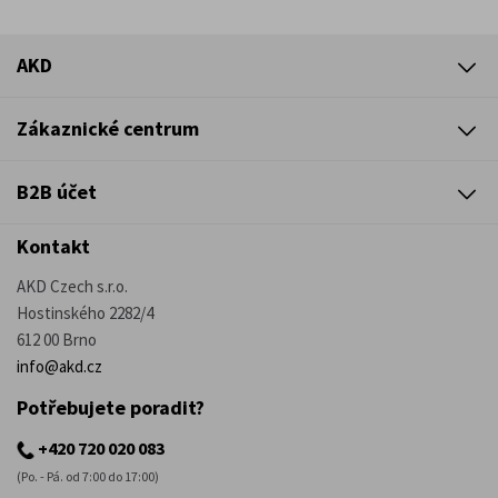
AKD
Zákaznické centrum
B2B účet
Kontakt
AKD Czech s.r.o.
Hostinského 2282/4
612 00 Brno
info@akd.cz
Potřebujete poradit?
+420 720 020 083
(Po. - Pá. od 7:00 do 17:00)