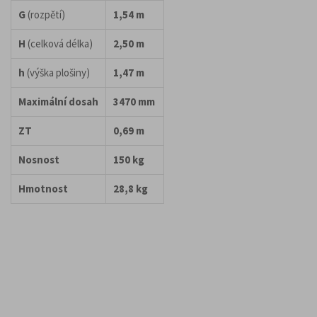
G
(rozpětí)
1,54 m
H
(celková délka)
2,50 m
h
(výška plošiny)
1,47 m
Maximální dosah
3470 mm
ZT
0,69 m
Nosnost
150 kg
Hmotnost
28,8 kg