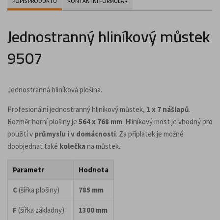
POPIS PRODUKTU
KONTAKTNÍ FORMULÁŘ
Jednostranný hliníkový můstek
9507
Jednostranná hliníková plošina.
Profesionální jednostranný hliníkový můstek,
1 x 7 nášlapů
.
Rozměr horní plošiny je
564 x 768 mm
. Hliníkový most je vhodný pro
použití v
průmyslu i v domácnosti
. Za příplatek je možné
doobjednat také
kolečka
na můstek.
Parametr
Hodnota
C
(šířka plošiny)
785 mm
F
(šířka základny)
1300 mm