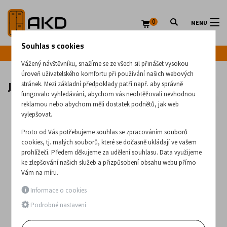
0
MENU
Souhlas s cookies
Infolinka: +420 720 020 083
Vážený návštěvníku, snažíme se ze všech sil přinášet vysokou
úroveň uživatelského komfortu při používání našich webových
Jednostranný hliníkový můstek 9507
stránek. Mezi základní předpoklady patří např. aby správně
fungovalo vyhledávání, abychom vás neobtěžovali nevhodnou
reklamou nebo abychom měli dostatek podnětů, jak web
vylepšovat.
Proto od Vás potřebujeme souhlas se zpracováním souborů
cookies, tj. malých souborů, které se dočasně ukládají ve vašem
prohlížeči. Předem děkujeme za udělení souhlasu. Data využijeme
ke zlepšování našich služeb a přizpůsobení obsahu webu přímo
Vám na míru.
Informace o cookies
Podrobné nastavení