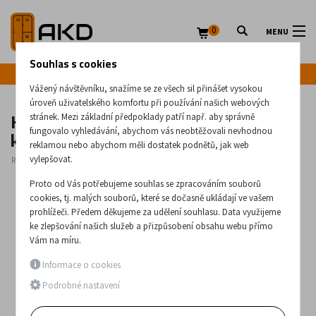
0
MENU
Souhlas s cookies
Infolinka: +420 720 020 083
Vážený návštěvníku, snažíme se ze všech sil přinášet vysokou
úroveň uživatelského komfortu při používání našich webových
Hydraulické vyšetřovací lehátko na
stránek. Mezi základní předpoklady patří např. aby správně
kolech Z861
fungovalo vyhledávání, abychom vás neobtěžovali nevhodnou
reklamou nebo abychom měli dostatek podnětů, jak web
vylepšovat.
Rozměry:
500
x
650
x
1920
(mm)
Proto od Vás potřebujeme souhlas se zpracováním souborů
cookies, tj. malých souborů, které se dočasně ukládají ve vašem
prohlížeči. Předem děkujeme za udělení souhlasu. Data využijeme
ke zlepšování našich služeb a přizpůsobení obsahu webu přímo
Vám na míru.
Informace o cookies
Podrobné nastavení