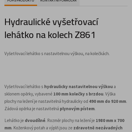
POPIS PRODUKTU
KONTAKTNÍ FORMULÁŘ
Hydraulické vyšetřovací
lehátko na kolech Z861
Vyšetřovací lehátko s nastavitelnou výškou, na kolečkách.
Vyšetřovací lehátko s
hydraulicky nastavitelnou výškou
a
sklonem opěrky, vybavené
100 mm kolečky s brzdou
. Výška
plochy na ležení je nastavitelná hydraulicky od
490 mm do 920 mm
.
Zádová opěrka je nastavitelná
plynovým pístem
.
Lehátko je
dvoudílné
. Rozměr plochy na ležení je
1980 mm x 700
mm
. Koženkový potah a výplň jsou ze
zdravotně nezávadných