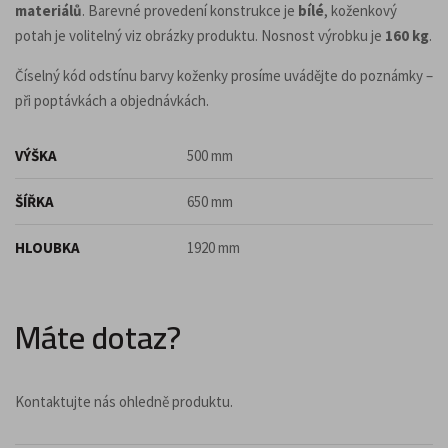
materiálů
. Barevné provedení konstrukce je
bílé
, koženkový
potah je volitelný viz obrázky produktu. Nosnost výrobku je
160 kg
.
Číselný kód odstínu barvy koženky prosíme uvádějte do poznámky –
při poptávkách a objednávkách.
VÝŠKA
500 mm
ŠÍŘKA
650 mm
HLOUBKA
1920 mm
Máte dotaz?
Kontaktujte nás ohledně produktu.