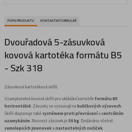
POPIS PRODUKTU
KONTAKTNÍ FORMULÁŘ
Dvouřadová 5-zásuvková
kovová kartotéka formátu B5
- Szk 318
Zásuvková kartotéková skříň.
Uzamykatelná kovová skříň pro ukládání kartoték
formátu B5
horizontálně
. Zásuvky se vysouvají na
kuličkových výsuvech
.
Skříň disponuje také
systémem proti převrácení
a
centrálním
uzamykáním
. Nosnost zásuvek je
50 kg
. Dodáváno včetně
samolepicích jmenovek
a
nastavitelných nožiček
.