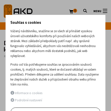
0
MENU
Souhlas s cookies
Infolinka: +420 720 020 083
Vážený návštěvníku, snažíme se ze všech sil přinášet vysokou
úroveň uživatelského komfortu při používání našich webových
Dvouřadová 5-zásuvková kovová
stránek. Mezi základní předpoklady patří např. aby správně
kartotéka formátu B5 - Szk 318
fungovalo vyhledávání, abychom vás neobtěžovali nevhodnou
reklamou nebo abychom měli dostatek podnětů, jak web
vylepšovat.
Rozměry:
1285
x
610
x
630
(mm)
Proto od Vás potřebujeme souhlas se zpracováním souborů
cookies, tj. malých souborů, které se dočasně ukládají ve vašem
prohlížeči. Předem děkujeme za udělení souhlasu. Data využijeme
ke zlepšování našich služeb a přizpůsobení obsahu webu přímo
Vám na míru.
Informace o cookies
Podrobné nastavení