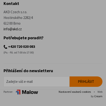
Kontakt
AKD Czech s.r.o.
Hostinského 2282/4
612 00 Brno
info@akd.cz
Potřebujete poradit?
+420 720 020 083
(Po. - Pá. od 7:00 do 17:00)
Přihlášení do newsletteru
Partner:
Nastavení souborů cookies
•
Web
by
Cream