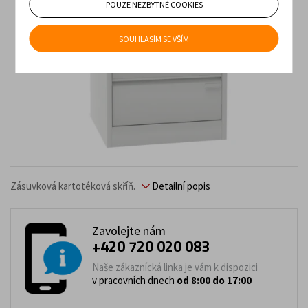
POUZE NEZBYTNÉ COOKIES
SOUHLASÍM SE VŠÍM
Zásuvková kartotéková skříň.
Detailní popis
Zavolejte nám
+420 720 020 083
Naše zákaznícká linka je vám k dispozici
v pracovních dnech
od 8:00 do 17:00