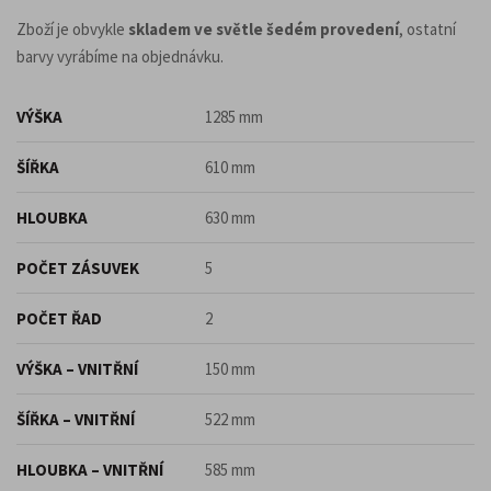
Zboží je obvykle
skladem ve světle šedém provedení
, ostatní
barvy vyrábíme na objednávku.
VÝŠKA
1285 mm
ŠÍŘKA
610 mm
HLOUBKA
630 mm
POČET ZÁSUVEK
5
POČET ŘAD
2
VÝŠKA – VNITŘNÍ
150 mm
ŠÍŘKA – VNITŘNÍ
522 mm
HLOUBKA – VNITŘNÍ
585 mm