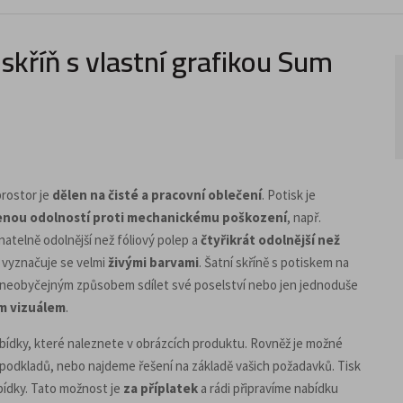
kříň s vlastní grafikou Sum
 prostor je
dělen na čisté a pracovní oblečení
. Potisk je
enou odolností proti mechanickému poškození
, např.
atelně odolnější než fóliový polep a
čtyřikrát odolnější než
a vyznačuje se velmi
živými barvami
. Šatní skříně s potiskem na
jí neobyčejným způsobem sdílet své poselství nebo jen jednoduše
m vizuálem
.
abídky, které naleznete v obrázcích produktu. Rovněž je možné
podkladů, nebo najdeme řešení na základě vašich požadavků. Tisk
bídky. Tato možnost je
za příplatek
a rádi připravíme nabídku