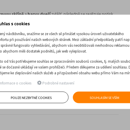
rpusu skříně
a
barvu dveří
zvlášť, následně se realizuje potisk
 motivu může a nemusí být barva dveří zcela překryta motivem.
uhlas s cookies
lní množství
pro uskutečnění objednávky
bez příplatku je 5
ený návštěvníku, snažíme se ze všech sil přinášet vysokou úroveň uživatelského
fortu při používání našich webových stránek. Mezi základní předpoklady patří nap
at i produkty, které mají jiný počet dveří.
 správně fungovalo vyhledávání, abychom vás neobtěžovali nevhodnou reklamou
o abychom měli dostatek podnětů, jak web vylepšovat.
to od Vás potřebujeme souhlas se zpracováním souborů cookies, tj. malých soubo
ré se dočasně ukládají ve vašem prohlížeči. Předem děkujeme za udělení souhlasu. 
žijeme ke zlepšování našich služeb a přizpůsobení obsahu webu přímo Vám na mír
nformace o cookies
Podrobné nastavení
POUZE NEZBYTNÉ COOKIES
SOUHLASÍM SE VŠÍM