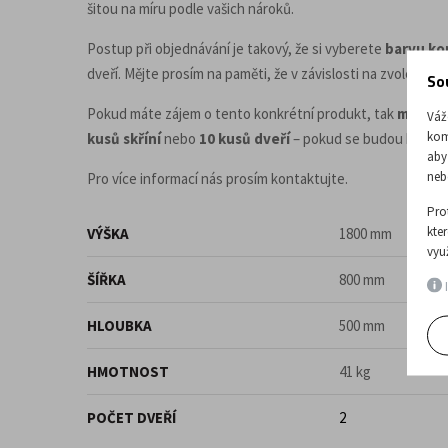
šitou na míru podle vašich nároků.
Postup při objednávání je takový, že si vyberete
barvu ko
dveří. Mějte prosím na paměti, že v závislosti na zvoleném
So
Pokud máte zájem o tento konkrétní produkt, tak
minimá
Váž
kom
kusů skříní
nebo
10 kusů dveří
– pokud se budou kombinov
aby
neb
Pro více informací nás prosím kontaktujte.
Pro
kte
VÝŠKA
1800 mm
vyu
ŠÍŘKA
800 mm
I
HLOUBKA
500 mm
HMOTNOST
41 kg
POČET DVEŘÍ
2