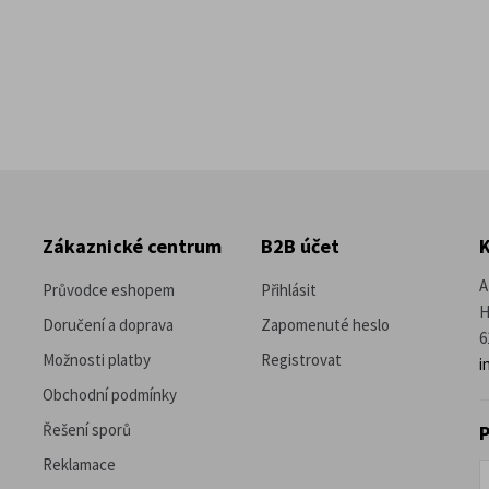
Zákaznické centrum
B2B účet
A
Průvodce eshopem
Přihlásit
H
Doručení a doprava
Zapomenuté heslo
6
Možnosti platby
Registrovat
i
Obchodní podmínky
Řešení sporů
P
Reklamace