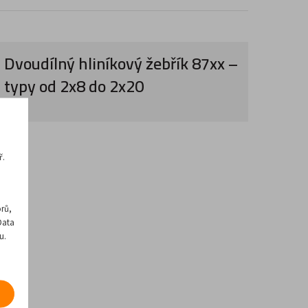
Dvoudílný hliníkový žebřík 87xx –
typy od 2x8 do 2x20
ř.
rů,
Data
u.