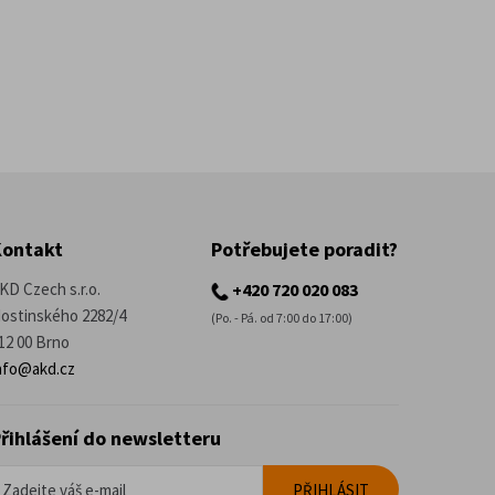
Kontakt
Potřebujete poradit?
KD Czech s.r.o.
+420 720 020 083
ostinského 2282/4
(Po. - Pá. od 7:00 do 17:00)
12 00 Brno
nfo@akd.cz
řihlášení do newsletteru