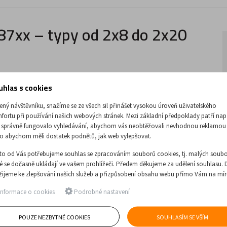
 87xx – typy od 2x8 do 2x20
uhlas s cookies
použití
. Typy
8708
a
8710
lze rozdělit na
2 samostatné žebříky
.
ený návštěvníku, snažíme se ze všech sil přinášet vysokou úroveň uživatelského
fortu při používání našich webových stránek. Mezi základní předpoklady patří nap
nků
.
Nosnost je 150 kg.
Zboží je obvykle k
rychlému dodání
.
 správně fungovalo vyhledávání, abychom vás neobtěžovali nevhodnou reklamou
o abychom měli dostatek podnětů, jak web vylepšovat.
to od Vás potřebujeme souhlas se zpracováním souborů cookies, tj. malých soubo
ré se dočasně ukládají ve vašem prohlížeči. Předem děkujeme za udělení souhlasu. 
žijeme ke zlepšování našich služeb a přizpůsobení obsahu webu přímo Vám na mír
nformace o cookies
Podrobné nastavení
POUZE NEZBYTNÉ COOKIES
SOUHLASÍM SE VŠÍM