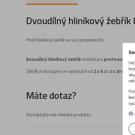
Doplňky a příslušenství pro kancelář
Dvoudílný hliníkový žebřík
Profi hliníkový žebřík ve více provedeních.
So
Dvoudílný hliníkový žebřík
vhodný pro
profesionální 
Váž
kom
Žebřík je dostupný ve variantách od
2 x 8
do
2 x 20 stupí
aby
neb
Máte dotaz?
Pro
kte
vyu
I
Kontaktujte nás ohledně produktu.