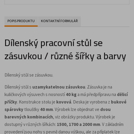
POPIS PRODUKTU
KONTAKTNÍ FORMULÁŘ
Dílenský pracovní stůl se
zásuvkou / různé šířky a barvy
Dílenský stůl se zásuvkou.
Dílenský stůl s
uzamykatelnou zásuvkou
. Zásuvka je na
kuličkových výsuvech s nosností
40 kg
a má předpřípravu na
dělicí
příčky
. Konstrukce stolu je
kovová
. Deska je vyrobena z
bukové
spárovky
tloušťky
40 mm
. Výrobek lze objednat ve
dvou
barevných kombinacích
, viz obrázky produktu. Výrobek je
dostupný v různých šířkách:
1500, 1700 a 2000 mm
. V základním
provedení jsou nohy s pevně danou výškou, ale za příplatek lze