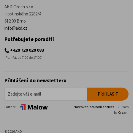
AKD Czech s.r.o.
Hostinského 2282/4
612 00 Brno
info@akd.cz
Potřebujete poradit?
+420 720 020 083
(Po. - Pá. od 7:00 do 17:00)
Přihlášení do newsletteru
Partner:
Nastavení souborů cookies
•
Web
by
Cream
© 2026 AKD