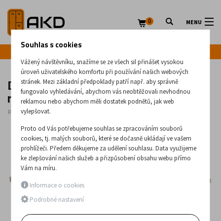
0
MENU
Souhlas s cookies
Infolinka: +420 720 020 083
Vážený návštěvníku, snažíme se ze všech sil přinášet vysokou
úroveň uživatelského komfortu při používání našich webových
Dílenský pracovní stůl se zásuvkou /
stránek. Mezi základní předpoklady patří např. aby správně
různé šířky a barvy
fungovalo vyhledávání, abychom vás neobtěžovali nevhodnou
reklamou nebo abychom měli dostatek podnětů, jak web
vylepšovat.
Rozměry:
850
x
685
(mm)
Proto od Vás potřebujeme souhlas se zpracováním souborů
cookies, tj. malých souborů, které se dočasně ukládají ve vašem
prohlížeči. Předem děkujeme za udělení souhlasu. Data využijeme
ke zlepšování našich služeb a přizpůsobení obsahu webu přímo
Vám na míru.
Informace o cookies
Podrobné nastavení