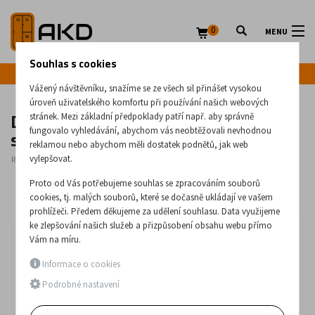
0
MENU
Souhlas s cookies
Infolinka: +420 720 020 083
Vážený návštěvníku, snažíme se ze všech sil přinášet vysokou
úroveň uživatelského komfortu při používání našich webových
Dílenský pracovní stůl 1700 se
stránek. Mezi základní předpoklady patří např. aby správně
skříňkou a policí
fungovalo vyhledávání, abychom vás neobtěžovali nevhodnou
reklamou nebo abychom měli dostatek podnětů, jak web
vylepšovat.
Rozměry:
850
x
1700
x
685
(mm)
Proto od Vás potřebujeme souhlas se zpracováním souborů
cookies, tj. malých souborů, které se dočasně ukládají ve vašem
prohlížeči. Předem děkujeme za udělení souhlasu. Data využijeme
ke zlepšování našich služeb a přizpůsobení obsahu webu přímo
Vám na míru.
Informace o cookies
Podrobné nastavení