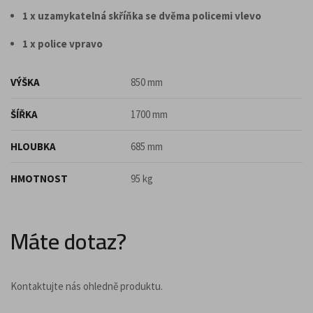
1 x uzamykatelná skříňka se dvěma policemi vlevo
1 x police vpravo
VÝŠKA
850 mm
ŠÍŘKA
1700 mm
HLOUBKA
685 mm
HMOTNOST
95 kg
Máte dotaz?
Kontaktujte nás ohledně produktu.