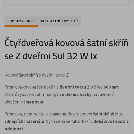
POPIS PRODUKTU
KONTAKTNÍ FORMULÁŘ
Čtyřdveřová kovová šatní skříň
se Z dveřmi Sul 32 W lx
Kovová šatní skříň s dveřmi tvaru Z.
Prémiová kovová šatní skříň s
dveřmi tvaru Z
o šířce
600 mm
.
Vnitřní vybavení zahrnuje
tyč se dvěma háčky
na zavěšení
oblečení a
jmenovku
.
Prémiová, resp. verze lx znamená, že provedení šatní skříně je ze
silnějších materiálů
. Vyšší cena se tak odrazí v
delší životnosti a
odolnosti
.