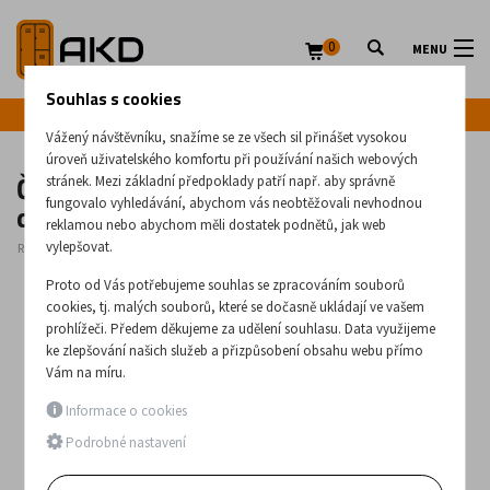
0
MENU
Souhlas s cookies
Infolinka: +420 720 020 083
Vážený návštěvníku, snažíme se ze všech sil přinášet vysokou
úroveň uživatelského komfortu při používání našich webových
Čtyřdveřová kovová šatní skříň se Z
stránek. Mezi základní předpoklady patří např. aby správně
dveřmi Sul 32 W lx
fungovalo vyhledávání, abychom vás neobtěžovali nevhodnou
reklamou nebo abychom měli dostatek podnětů, jak web
vylepšovat.
Rozměry:
1800
x
600
x
500
(mm)
Proto od Vás potřebujeme souhlas se zpracováním souborů
cookies, tj. malých souborů, které se dočasně ukládají ve vašem
prohlížeči. Předem děkujeme za udělení souhlasu. Data využijeme
ke zlepšování našich služeb a přizpůsobení obsahu webu přímo
Vám na míru.
Informace o cookies
Podrobné nastavení