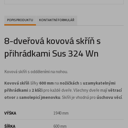
POPIS PRODUKTU
KONTAKTNÍ FORMULÁŘ
8-dveřová kovová skříň s
přihrádkami Sus 324 Wn
Kovová skříň s odděleními na nohou.
Kovová skříň
šířky
600 mm
na
nožičkách
s
uzamykatelnými
přihrádkami
a
2 klíči
pro každé dveře. Všechny dveře mají
větrací
otvor
a
samolepicí jmenovku
. Skříň je vhodná pro
úschovu věcí
.
VÝŠKA
1940 mm
ŠÍŘKA
600 mm