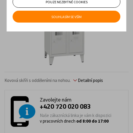
POUZE NEZBYTNÉ COOKIES
SOUHLASÍM SE VŠÍM
Kovová skříň s odděleními na nohou.
Detailní popis
Zavolejte nám
+420 720 020 083
Naše zákaznícká linka je vám k dispozici
v pracovních dnech
od 8:00 do 17:00