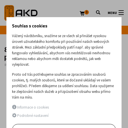
0
MENU
Souhlas s cookies
Infolinka: +420 720 020 083
Vážený návštěvníku, snažíme se ze všech sil přinášet vysokou
úroveň uživatelského komfortu při používání našich webových
8-dveřová kovová skříň s
stránek. Mezi základní předpoklady patří např. aby správně
přihrádkami Sus 324 Wn
fungovalo vyhledávání, abychom vás neobtěžovali nevhodnou
reklamou nebo abychom měli dostatek podnětů, jak web
vylepšovat.
Rozměry:
1940
x
600
x
500
(mm)
Proto od Vás potřebujeme souhlas se zpracováním souborů
cookies, tj. malých souborů, které se dočasně ukládají ve vašem
prohlížeči. Předem děkujeme za udělení souhlasu. Data využijeme
ke zlepšování našich služeb a přizpůsobení obsahu webu přímo
Vám na míru.
Informace o cookies
Podrobné nastavení