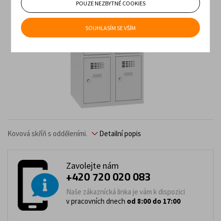
POUZE NEZBYTNÉ COOKIES
SOUHLASÍM SE VŠÍM
Kovová skříň s odděleními.
Detailní popis
Zavolejte nám
+420 720 020 083
Naše zákaznícká linka je vám k dispozici
v pracovních dnech
od 8:00 do 17:00