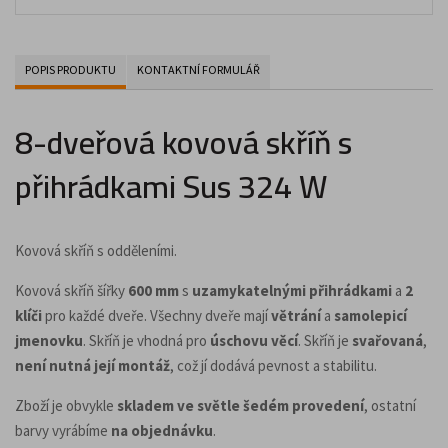
POPIS PRODUKTU
KONTAKTNÍ FORMULÁŘ
8-dveřová kovová skříň s
přihrádkami Sus 324 W
Kovová skříň s odděleními.
Kovová skříň šířky
600 mm
s
uzamykatelnými přihrádkami
a
2
klíči
pro každé dveře. Všechny dveře mají
větrání
a
samolepicí
jmenovku
. Skříň je vhodná pro
úschovu věcí
. Skříň je
svařovaná
,
není nutná její montáž
, což jí dodává pevnost a stabilitu.
Zboží je obvykle
skladem ve světle šedém provedení
, ostatní
barvy vyrábíme
na objednávku
.