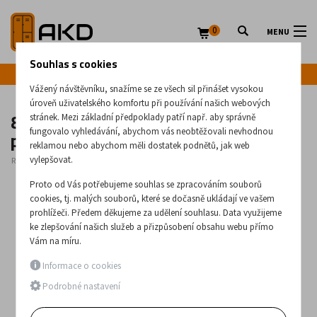
0
MENU
Souhlas s cookies
Infolinka: +420 720 020 083
Vážený návštěvníku, snažíme se ze všech sil přinášet vysokou
úroveň uživatelského komfortu při používání našich webových
8-dveřová kovová skříň s
stránek. Mezi základní předpoklady patří např. aby správně
přihrádkami Sus 324 W
fungovalo vyhledávání, abychom vás neobtěžovali nevhodnou
reklamou nebo abychom měli dostatek podnětů, jak web
vylepšovat.
Rozměry:
1800
x
600
x
500
(mm)
Proto od Vás potřebujeme souhlas se zpracováním souborů
cookies, tj. malých souborů, které se dočasně ukládají ve vašem
prohlížeči. Předem děkujeme za udělení souhlasu. Data využijeme
ke zlepšování našich služeb a přizpůsobení obsahu webu přímo
Vám na míru.
Informace o cookies
Podrobné nastavení