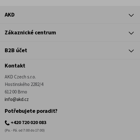
AKD
Zákaznické centrum
B2B účet
Kontakt
AKD Czech s.r.o.
Hostinského 2282/4
612 00 Brno
info@akd.cz
Potřebujete poradit?
+420 720 020 083
(Po. - Pá. od 7:00 do 17:00)