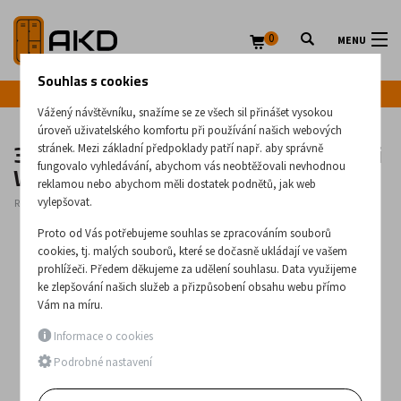
0
MENU
Souhlas s cookies
Infolinka: +420 720 020 083
Vážený návštěvníku, snažíme se ze všech sil přinášet vysokou
úroveň uživatelského komfortu při používání našich webových
30-dveřová kovová skříň na cennosti
stránek. Mezi základní předpoklady patří např. aby správně
WSS 30
fungovalo vyhledávání, abychom vás neobtěžovali nevhodnou
reklamou nebo abychom měli dostatek podnětů, jak web
vylepšovat.
Rozměry:
930
x
930
x
200
(mm)
Proto od Vás potřebujeme souhlas se zpracováním souborů
cookies, tj. malých souborů, které se dočasně ukládají ve vašem
prohlížeči. Předem děkujeme za udělení souhlasu. Data využijeme
ke zlepšování našich služeb a přizpůsobení obsahu webu přímo
Vám na míru.
Informace o cookies
Podrobné nastavení