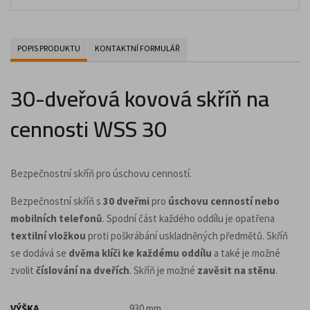
POPIS PRODUKTU
KONTAKTNÍ FORMULÁŘ
30-dveřová kovová skříň na
cennosti WSS 30
Bezpečnostní skříň pro úschovu cenností.
Bezpečnostní skříň s
30 dveřmi
pro
úschovu cenností nebo
mobilních telefonů
. Spodní část každého oddílu je opatřena
textilní vložkou
proti poškrábání uskladněných předmětů. Skříň
se dodává se
dvěma klíči ke každému oddílu
a také je možné
zvolit
číslování na dveřích
. Skříň je možné
zavěsit na stěnu
.
VÝŠKA
930 mm