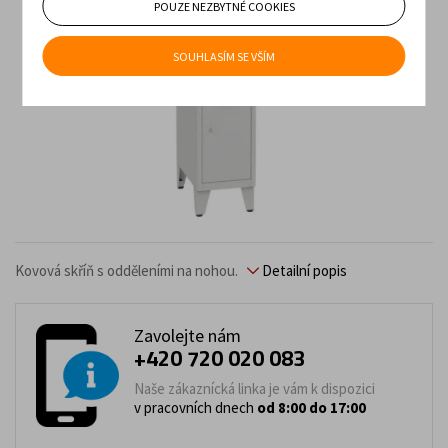
POUZE NEZBYTNÉ COOKIES
SOUHLASÍM SE VŠÍM
Kovová skříň s odděleními na nohou.
Detailní popis
Zavolejte nám
+420 720 020 083
Naše zákaznícká linka je vám k dispozici
v pracovních dnech
od 8:00 do 17:00