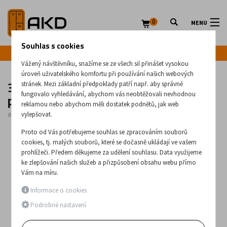
0
MENU
Souhlas s cookies
Infolinka: +420 720 020 083
Vážený návštěvníku, snažíme se ze všech sil přinášet vysokou
úroveň uživatelského komfortu při používání našich webových
3-dveřová kovová skříň s
stránek. Mezi základní předpoklady patří např. aby správně
přihrádkami Sus 313 Wn
fungovalo vyhledávání, abychom vás neobtěžovali nevhodnou
reklamou nebo abychom měli dostatek podnětů, jak web
vylepšovat.
Rozměry:
1940
x
300
x
500
(mm)
Proto od Vás potřebujeme souhlas se zpracováním souborů
cookies, tj. malých souborů, které se dočasně ukládají ve vašem
prohlížeči. Předem děkujeme za udělení souhlasu. Data využijeme
ke zlepšování našich služeb a přizpůsobení obsahu webu přímo
Vám na míru.
Informace o cookies
Podrobné nastavení