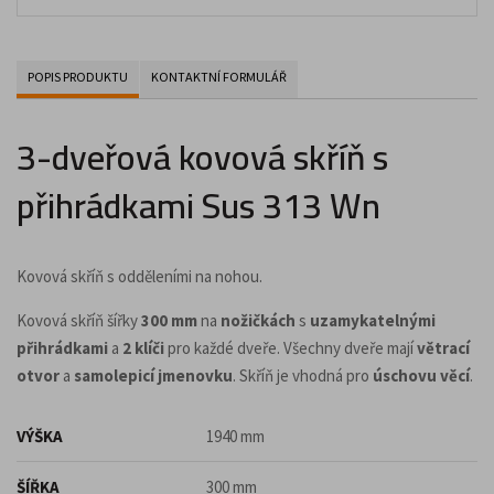
POPIS PRODUKTU
KONTAKTNÍ FORMULÁŘ
3-dveřová kovová skříň s
přihrádkami Sus 313 Wn
Kovová skříň s odděleními na nohou.
Kovová skříň šířky
300 mm
na
nožičkách
s
uzamykatelnými
přihrádkami
a
2 klíči
pro každé dveře. Všechny dveře mají
větrací
otvor
a
samolepicí jmenovku
. Skříň je vhodná pro
úschovu věcí
.
VÝŠKA
1940 mm
ŠÍŘKA
300 mm