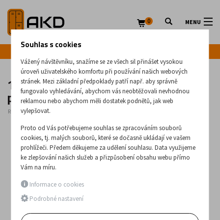
0
MENU
Souhlas s cookies
Infolinka: +420 720 020 083
Vážený návštěvníku, snažíme se ze všech sil přinášet vysokou
úroveň uživatelského komfortu při používání našich webových
12-dveřová kovová skříň s
stránek. Mezi základní předpoklady patří např. aby správně
přihrádkami Sus 343 W
fungovalo vyhledávání, abychom vás neobtěžovali nevhodnou
reklamou nebo abychom měli dostatek podnětů, jak web
vylepšovat.
Rozměry:
1800
x
1200
x
500
(mm)
Proto od Vás potřebujeme souhlas se zpracováním souborů
cookies, tj. malých souborů, které se dočasně ukládají ve vašem
prohlížeči. Předem děkujeme za udělení souhlasu. Data využijeme
ke zlepšování našich služeb a přizpůsobení obsahu webu přímo
Vám na míru.
Informace o cookies
Podrobné nastavení