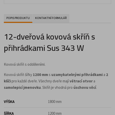
POPIS PRODUKTU
KONTAKTNÍ FORMULÁŘ
12-dveřová kovová skříň s
přihrádkami Sus 343 W
Kovová skříň s odděleními.
Kovová skříň šířky
1200 mm
s
uzamykatelnými přihrádkami
a
2
klíči
pro každé dveře. Všechny dveře mají
větrací otvor
a
samolepicí jmenovku
. Skříň je vhodná pro
úschovu věcí
.
VÝŠKA
1800 mm
ŠÍŘKA
1200 mm