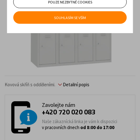
POUZE NEZBYTNÉ COOKIES
SOUHLASÍM SE VŠÍM
Kovová skříň s odděleními.
Detailní popis
Zavolejte nám
+420 720 020 083
Naše zákaznícká linka je vám k dispozici
v pracovních dnech
od 8:00 do 17:00